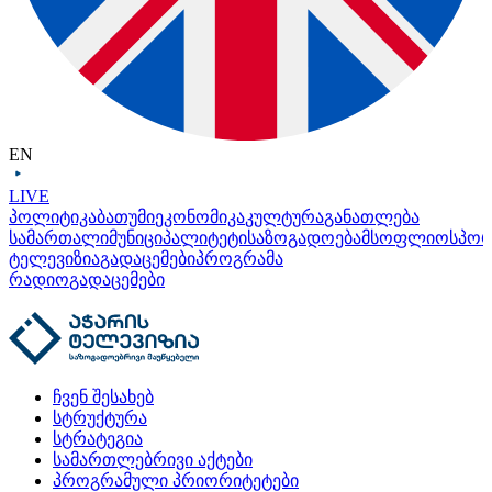
EN
LIVE
პოლიტიკა
ბათუმი
ეკონომიკა
კულტურა
განათლება
სამართალი
მუნიციპალიტეტი
საზოგადოება
მსოფლიო
სპო
ტელევიზია
გადაცემები
პროგრამა
რადიო
გადაცემები
ჩვენ შესახებ
სტრუქტურა
სტრატეგია
სამართლებრივი აქტები
პროგრამული პრიორიტეტები