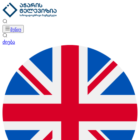
მენიუ
ძიება