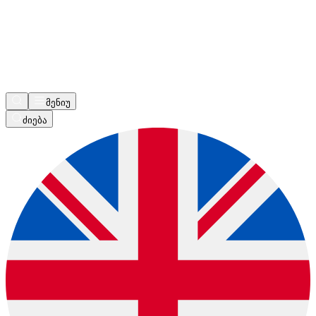
მენიუ
ძიება